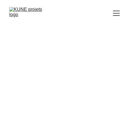
KUNE provient de l'Esperanto, 
la 
langue internationale
, et signifie 
"
ensemble
". Cette langue a été 
créée dans le but de faciliter les 
échanges entre les populations de 
120 pays.