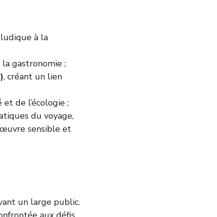
 ludique à la 
s la gastronomie ;
)
, créant un lien 
et de l’écologie ;
atiques du voyage, 
 œuvre sensible et 
vant un large public. 
confrontée aux défis 