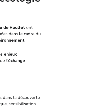
te de Roullet
 ont 
nées dans le cadre du 
nvironnement
.
s 
enjeux 
de l’
échange 
s dans la découverte 
ue, sensibilisation 