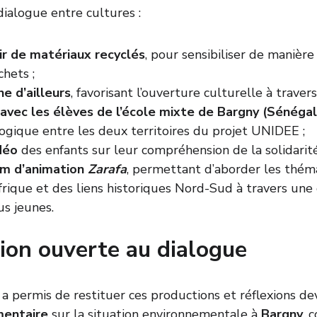
ialogue entre cultures :
ir de matériaux recyclés
, pour sensibiliser de manière
hets ;
ne d’ailleurs
, favorisant l’ouverture culturelle à traver
avec les élèves de l’école mixte de Bargny (Sénégal
gique entre les deux territoires du projet UNIDEE ;
déo
 des enfants sur leur compréhension de la solidarité 
lm d’animation 
Zarafa
, permettant d’aborder les thém
’Afrique et des liens historiques Nord-Sud à travers une
us jeunes.
tion ouverte au dialogue
 a permis de restituer ces productions et réflexions de
mentaire
 sur la situation environnementale à 
Bargny
, 